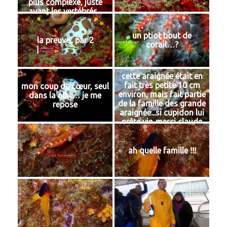
plus complexe, juste
avant les vertébrés...
un ptiot bout de
la preuve.. par 2
corail…?
cette araignée était en
fait très petite 10 cm
mon coup de cœur, seul
environ, mais fait partie
dans la nuit… je me
de la famille des grande
repose
araignée...si cupidon lui
prête vie..merci claude
(mon binôme) qui l'a
vu!!
ah quelle famille !!!