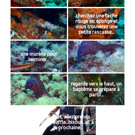
cherchez une tache
rouge ex: éponge et
vous trouverez une
petite rascasse...
une murène pour
terminer...
regarde vers le haut, un
baptême se prépare à
partir...
en effet, allez prends
ton souffle...bisous...et à
la prochaine..