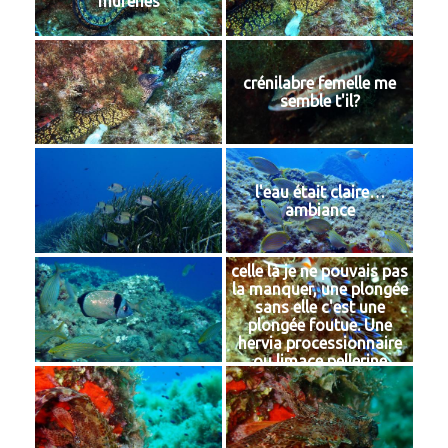
murènes
crénilabre femelle me
semble t'il?
l'eau était claire…
ambiance
celle là je ne pouvais pas
la manquer, une plongée
sans elle c'est une
plongée foutue. Une
hervia processionnaire
ou limace pellerine