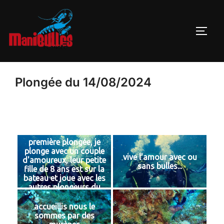
Plongée du 14/08/2024
première plongée, je
plonge avec un couple
vive l'amour avec ou
d'amoureux, leur petite
sans bulles...
fille de 8 ans est sur la
bateau et joue avec les
autres plongeurs du
groupe et moi je fais
des bulles...
accueillis nous le
sommes par des