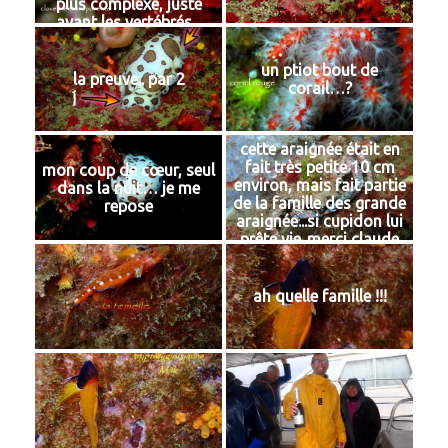
plus complexe, juste
avant les vertébrés...
un ptiot bout de
la preuve.. par 2
corail…?
cette araignée était en
fait très petite 10 cm
mon coup de cœur, seul
environ, mais fait partie
dans la nuit… je me
de la famille des grande
repose
araignée...si cupidon lui
prête vie..merci claude
(mon binôme) qui l'a
vu!!
ah quelle famille !!!