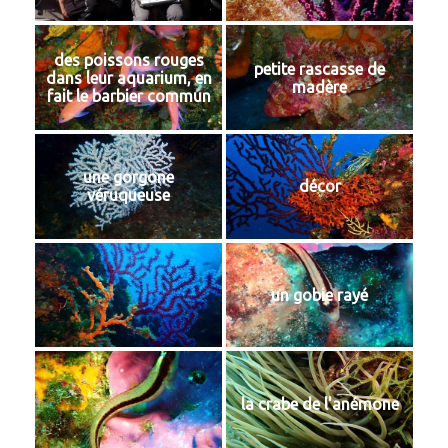
des poissons rouges
petite rascasse de
dans leur aquarium, en
madère
fait le barbier commun
une gorgone
décor
véruqueuse
un gobie rayé
la crabe de l'anémone