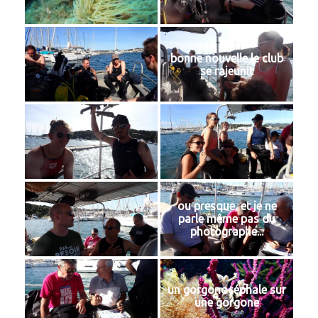
bonne nouvelle le club
se rajeunit
ou presque, et je ne
parle même pas du
photographe...
un gorgonocéphale sur
une gorgone