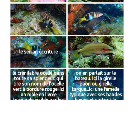
le serran éccriture
le crénilabre ocellé dans
on en parlait sur le
toute sa splendeur. qui
bateau. Ici la girelle
tire son nom de l'ocelle
paon ou girelle
vert à bordure rouge. Ici
turque...ici une femelle
un mâle en livrée
typique avec ses bandes
terminale visible par les
bleues et surtout la
lignes bleues sur le
tâche noire sur le dos,
museau et sur la joue
qui disparait quand le
poisson est en train de
changer de sexe...entre
autre