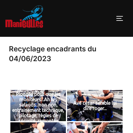
Recyclage encadrants du
04/06/2023
Plongée pour que les
moniteurs...Ah les
Avé césar semble lui
salauds...non non,
dire roger...
entrainement technique,
pilotage, règles de
sécurité, remontée
d'une personne en
détresse, contrôle du