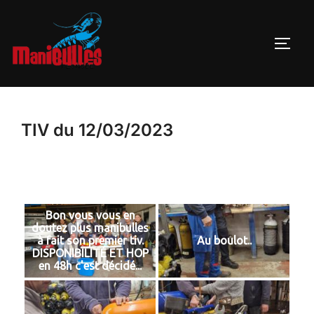
TIV du 12/03/2023
Bon vous vous en
doutez plus manibulles
à fait son premier tiv.
Au boulot..
DISPONIBILITÉ ET HOP
en 48h c'est décidé...