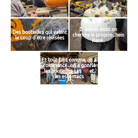
D'autres dont on
Des bouteilles qui valent
cherche le proprio...hein
le coup d'être révisées
René..
Et tout finit comme on a
commencé...on a gonflé
les bouteilles Les
et
les estomacs